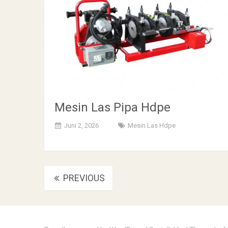
Mesin Las Pipa Hdpe
Juni 2, 2026
Mesin Las Hdpe
Posts
PREVIOUS
navigation