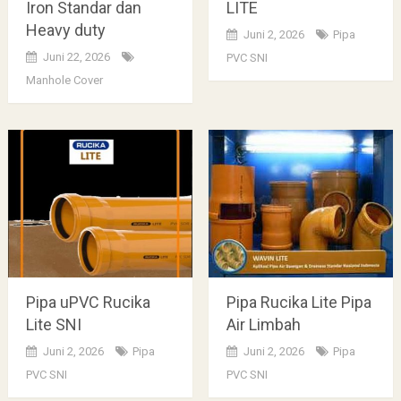
Iron Standar dan
LITE
Heavy duty
Juni 2, 2026
Pipa
Juni 22, 2026
PVC SNI
Manhole Cover
Pipa uPVC Rucika
Pipa Rucika Lite Pipa
Lite SNI
Air Limbah
Juni 2, 2026
Pipa
Juni 2, 2026
Pipa
PVC SNI
PVC SNI